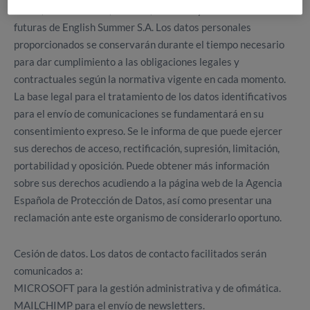
medio, sobre noticias, eventos, servicios y/o actividades
futuras de English Summer S.A. Los datos personales
proporcionados se conservarán durante el tiempo necesario
para dar cumplimiento a las obligaciones legales y
contractuales según la normativa vigente en cada momento.
La base legal para el tratamiento de los datos identificativos
para el envío de comunicaciones se fundamentará en su
consentimiento expreso. Se le informa de que puede ejercer
sus derechos de acceso, rectificación, supresión, limitación,
portabilidad y oposición. Puede obtener más información
sobre sus derechos acudiendo a la página web de la Agencia
Española de Protección de Datos, así como presentar una
reclamación ante este organismo de considerarlo oportuno.
Cesión de datos. Los datos de contacto facilitados serán
comunicados a:
MICROSOFT para la gestión administrativa y de ofimática.
MAILCHIMP para el envío de newsletters.