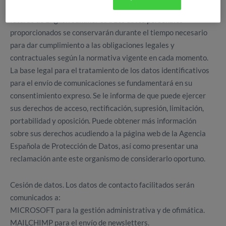
medio, sobre noticias, eventos, servicios y/o actividades
futuras de English Summer S.A. Los datos personales
proporcionados se conservarán durante el tiempo necesario
para dar cumplimiento a las obligaciones legales y
contractuales según la normativa vigente en cada momento.
La base legal para el tratamiento de los datos identificativos
para el envío de comunicaciones se fundamentará en su
consentimiento expreso. Se le informa de que puede ejercer
sus derechos de acceso, rectificación, supresión, limitación,
portabilidad y oposición. Puede obtener más información
sobre sus derechos acudiendo a la página web de la Agencia
Española de Protección de Datos, así como presentar una
reclamación ante este organismo de considerarlo oportuno.
Cesión de datos. Los datos de contacto facilitados serán
comunicados a:
MICROSOFT para la gestión administrativa y de ofimática.
MAILCHIMP para el envío de newsletters.