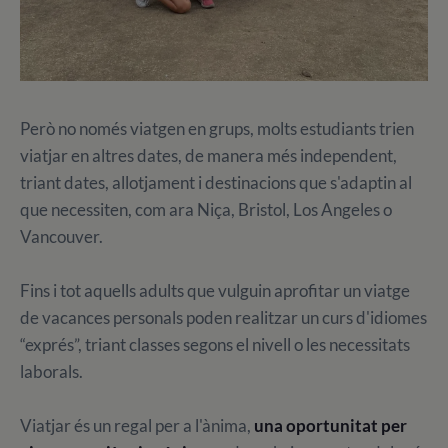
Però no només viatgen en grups, molts estudiants trien
viatjar en altres dates, de manera més independent,
triant dates, allotjament i destinacions que s'adaptin al
que necessiten, com ara Niça, Bristol, Los Angeles o
Vancouver.
Fins i tot aquells adults que vulguin aprofitar un viatge
de vacances personals poden realitzar un curs d'idiomes
“exprés”, triant classes segons el nivell o les necessitats
laborals.
Viatjar és un regal per a l'ànima,
una oportunitat per