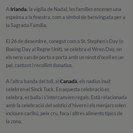
A
Irlanda
, la vigília de Nadal, les famílies encenen una
espelma a la finestra, com a símbol de benvinguda per a
la Sagrada Família.
El 26 de desembre, conegut com a St. Stephen's Day (o
Boxing Day al Regne Unit), se celebra el Wren Day, on
els nens van de porta a porta amb un ninot d'ocell en un
pal, cantant i recollint donatius.
A l'altra banda del toll, al
Canadà
, els nadius inuit
celebren el Sinck Tuck. En aquesta celebració es
celebra, es balla i s'intercanvien regals. Està relacionada
amb la celebració del solstici d'hivern i els menjars solen
incloure caribú, peix cru, foca i altres aliments típics de
la zona.