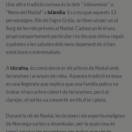
Una altra tradició curiosa és la dels "Jólasveinar" o
"Nens ​​del Nadal" a
Islàndia
. Es creu que aquests 13
personatges, fills de l'ogre Grýla, arriben un per un al
llarg de les nits prèvies al Nadal. Cadascun té el seu
propi comportament particular i es diu que deixa regals
o patates a les sabates dels nens depenent de si han
estat bons o entremaliats.
A
Ucraïna
, és comú decorar els arbres de Nadal amb
teranyines i aranyes de roba. Aquesta tradició es basa
en una llegenda que explica que una família pobra va
trobar el seu arbre cobert de teranyines, però al
clarejar, el sol les va convertir en fils d'or i plata.
Durant la nit de Nadal, les bruixes i els esperits malignes
de Noruega surten a deambular, per la qual cosa és
comú amagar les escombres per evitar que siguin