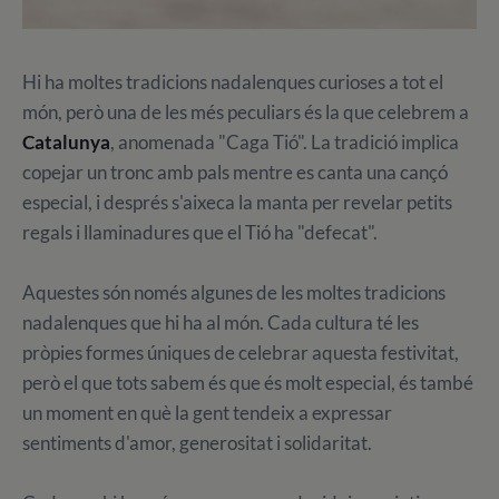
Hi ha moltes tradicions nadalenques curioses a tot el
món, però una de les més peculiars és la que celebrem a
Catalunya
, anomenada "Caga Tió". La tradició implica
copejar un tronc amb pals mentre es canta una cançó
especial, i després s'aixeca la manta per revelar petits
regals i llaminadures que el Tió ha "defecat".
Aquestes són només algunes de les moltes tradicions
nadalenques que hi ha al món. Cada cultura té les
pròpies formes úniques de celebrar aquesta festivitat,
però el que tots sabem és que és molt especial, és també
un moment en què la gent tendeix a expressar
sentiments d'amor, generositat i solidaritat.