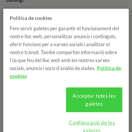
Els llums que s'encenen tant a les llars com als carrers
Política de cookies
il·luminen amb candidesa l'estació de l'any més freda i
Fem servir galetes per garantir el funcionament del
fosca. Les tradicions nadalenques varien a tot el món,
nostre lloc web, personalitzar anuncis i continguts,
algunes molt curioses i d'altres amb una història molt
oferir funcions per a xarxes socials i analitzar el
antiga, però totes fan que aquesta època de l'any sigui
nostre trànsit. També compartim informació sobre
màgica, acollidora, destinada sobretot en què els nens
l'ús que feu del lloc web amb les nostres xarxes
gaudeixin.
socials, anuncis i socis d'anàlisi de dades.
Política de
cookies
Al
Regne Unit
, per exemple, durant el dinar de Nadal
s'obren els Christmas Crackers, uns tubs de cartró
decorats que contenen dins regals petits, un acudit i un
Acceptar totes les
barret de paper. La família estira els dos extrems
galetes
perquè "explotin", la persona que es quedi amb la part
del tub més gran es queda el que hi ha dins.
Configuració de les
galetes