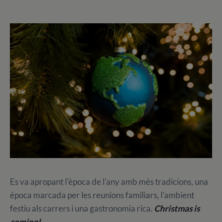
Es va apropant l'època de l'any amb més tradicions, una
època marcada per les reunions familiars, l'ambient
festiu als carrers i una gastronomia rica.
Christmas is
coming!