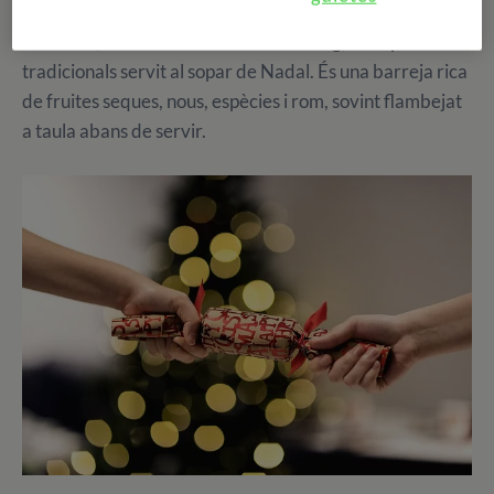
A nivell gastronòmic, a part del tradicional gall dindi
nadalenc, destaca el Christmas Pudding, unes postres
tradicionals servit al sopar de Nadal. És una barreja rica
de fruites seques, nous, espècies i rom, sovint flambejat
a taula abans de servir.