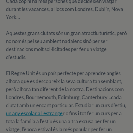
Cada cop hi ha més persones que decideixen viatjar
durant les vacances, a llocs com Londres, Dublín, Nova
York…
Aquestes grans ciutats són un gran atractiu turístic, però
no només pel seu ambient nadalenc sinó per ser
destinacions molt sol·licitades per fer un viatge
d'estudis.
El Regne Unit és un país perfecte per aprendre anglès
alhora que es descobreix la seva cultura tan semblant,
però alhora tan diferent de la nostra. Destinacions com
Londres, Bournemouth, Edimburg, Canterbury…cada
ciutat amb un encant particular. Estudiar un curs d'estiu,
un any escolar a l'estrange
r o fins i tot fer un curs per a
tota la família a l'estiu és una altra excusa per fer un
viatge, l'època estival és la més popular per fer un