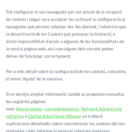
Pot configurar el seu navegador per ser avisat de la recepció
de cookies i negar-se a acceptar-les activant la configuració al
navegador que permet rebutjar-les. No obstant, l’advertim que
la desactivació de les Cookies pot provocar la limitació, o
inclús impossibilitat d’accés a algunes de les funcionalitats de
la nostra pàgina web, així com alguns dels serveis poden
deixar de funcionar correctament.
Per a més detall sobre la configuració de les cookies, consulteu
el menú “Ajuda” de la mateixa.
Si es desitja ampliar informació, també us proposem consultar
les següents pàgines
web:
Aboutcookies
,
youronlinechoices
,
Network Advertising
Initiative
o
Digital Advertising Alliance
on trobarà
explicacions detallades sobre com eliminar les cookies del seu
ordinador i més informació general sobre les mateixes.