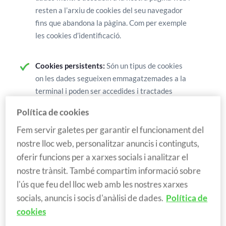
resten a l’arxiu de cookies del seu navegador
fins que abandona la pàgina. Com per exemple
les cookies d’identificació.
Cookies persistents:
Són un tipus de cookies
on les dades segueixen emmagatzemades a la
terminal i poden ser accedides i tractades
durant un període determinat de temps.
Política de cookies
Fem servir galetes per garantir el funcionament del
nostre lloc web, personalitzar anuncis i continguts,
Segons la seva finalitat i l’entitat que les gestiona:
oferir funcions per a xarxes socials i analitzar el
nostre trànsit. També compartim informació sobre
l'ús que feu del lloc web amb les nostres xarxes
Cookies pròpies
: Són aquelles que enviem al
seu ordinador o terminal des de la nostra
socials, anuncis i socis d'anàlisi de dades.
Política de
pàgina web.
cookies