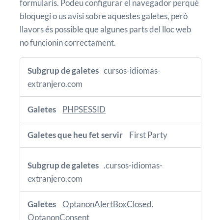
formularis. Podeu configurar el navegador perquè
bloquegi o us avisi sobre aquestes galetes, però
llavors és possible que algunes parts del lloc web
no funcionin correctament.
Galetes
imprescindibles
cursos-idiomas-
extranjero.com
PHPSESSID
First Party
.cursos-idiomas-
extranjero.com
OptanonAlertBoxClosed
,
OptanonConsent