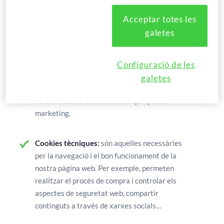
Cookies de tercers
: Són aquelles que s’envien
Acceptar totes les
al seu ordinador o terminal des d’un domini o
galetes
una pàgina web que no és gestionada per
nosaltres, sinó una entitat col·laboradora. Com
per exemple, les utilitzades per Google qui
Configuració de les
instal·la cookies que ens ajuden a analitzar el
galetes
funcionament del nostre lloc web, i millorar
l’efectivitat de les nostres campanyes de
marketing.
Cookies tècniques:
són aquelles necessàries
per la navegació i el bon funcionament de la
nostra pàgina web. Per exemple, permeten
realitzar el procés de compra i controlar els
aspectes de seguretat web, compartir
continguts a través de xarxes socials…