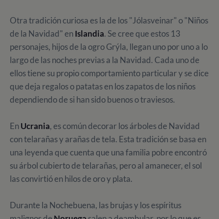
Otra tradición curiosa es la de los "Jólasveinar" o "Niños
de la Navidad" en
Islandia
. Se cree que estos 13
personajes, hijos de la ogro Grýla, llegan uno por uno a lo
largo de las noches previas a la Navidad. Cada uno de
ellos tiene su propio comportamiento particular y se dice
que deja regalos o patatas en los zapatos de los niños
dependiendo de si han sido buenos o traviesos.
En
Ucrania
, es común decorar los árboles de Navidad
con telarañas y arañas de tela. Esta tradición se basa en
una leyenda que cuenta que una familia pobre encontró
su árbol cubierto de telarañas, pero al amanecer, el sol
las convirtió en hilos de oro y plata.
Durante la Nochebuena, las brujas y los espíritus
malignos de
Noruega
salen a deambular, por lo que es