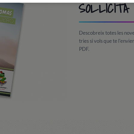
SOL·LICITA
Descobreix totes les nove
tries si vols que te l'envi
PDF.