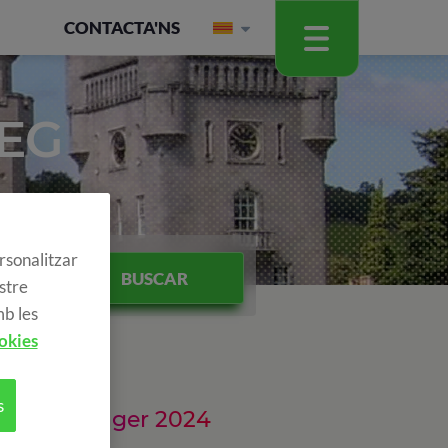
CONTACTA'NS
LEG
rsonalitzar
BUSCAR
ostre
mb les
okies
s
 a l'estranger 2024