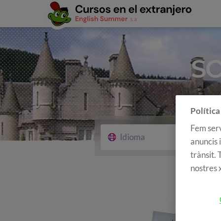
SO
Política
Fem serv
Idioma
Tipu
anuncis i
trànsit.
nostres x