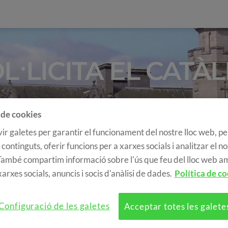
L·LICITA EL CATÀ
BUSCA EL TEU CURS
 de cookies
ir galetes per garantir el funcionament del nostre lloc web, pe
s de curs
Tipus d'allotjament
País
 continguts, oferir funcions per a xarxes socials i analitzar el n
 També compartim informació sobre l'ús que feu del lloc web a
arxes socials, anuncis i socis d'anàlisi de dades.
Política de co
>
Catàleg
Configuració de les galetes
Acceptar totes les galete
Cursos d'idiomes