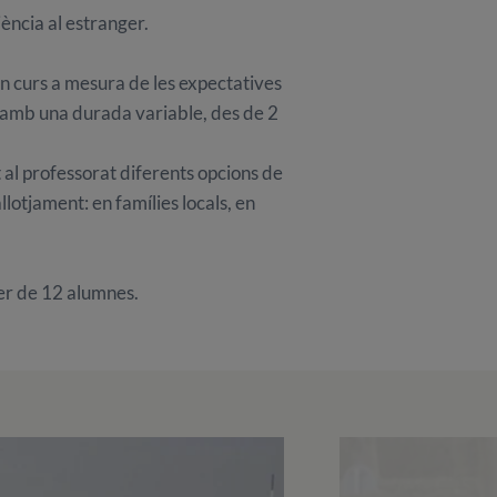
iència al estranger.
un curs a mesura de les expectatives
y amb una durada variable, des de 2
 al professorat diferents opcions de
lotjament: en famílies locals, en
ser de 12 alumnes.