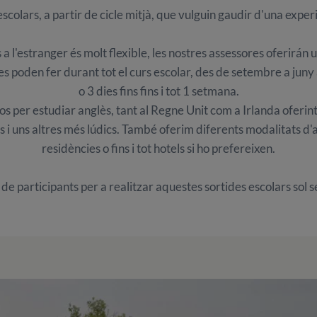
scolars, a partir de cicle mitjà, que vulguin gaudir d'una exper
a l'estranger és molt flexible, les nostres assessores oferirán 
 es poden fer durant tot el curs escolar, des de setembre a jun
o 3 dies fins fins i tot 1 setmana.
os per estudiar anglès, tant al Regne Unit com a Irlanda oferint
s i uns altres més lúdics. També oferim diferents modalitats d'al
residències o fins i tot hotels si ho prefereixen.
e participants per a realitzar aquestes sortides escolars sol 