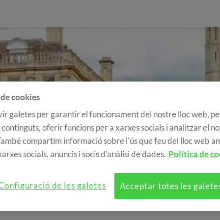
 de cookies
ir galetes per garantir el funcionament del nostre lloc web, pe
 continguts, oferir funcions per a xarxes socials i analitzar el n
 També compartim informació sobre l'ús que feu del lloc web a
>
Cursos
>
Grups escolars
arxes socials, anuncis i socis d'anàlisi de dades.
Política de co
IOMES A L'ESTRANGER
Configuració de les galetes
Acceptar totes les galete
ESCOLARS