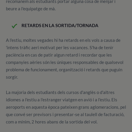
recomanem als estudiants portar alguna cosa de menjar i
beure a l'equipatge de mà.
RETARDS EN LA SORTIDA/TORNADA
A l'estiu
, moltes vegades hi ha retards en els vols a causa de
'intens tràfic aeri motivat per les vacances. S'ha de tenir
paciència en cas de patir algun retard i recordar que les
companyies aèries són les úniques responsables de qualsevol
problema de funcionament, organització i retards que puguin
sorgir.
La majoria dels estudiants dels cursos d'anglès o d'altres
idiomes a l'estiu a l'estranger viatgen en avió i a l'estiu. Els
aeroports en aquesta època pateixen grans aglomeracions, pel
que convé ser previsors i presentar-se al taulell de facturació,
com a mínim, 2 hores abans de la sortida del vol.