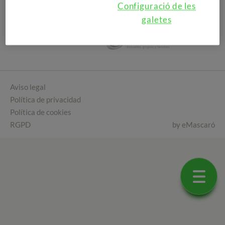
Configuració de les
galetes
Aviso legal
Política de privacidad
Política de cookies
RGPD
by
eMascaró