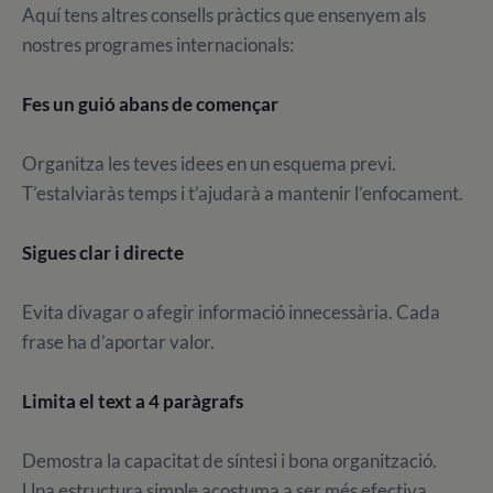
Aquí tens altres consells pràctics que ensenyem als
nostres programes internacionals:
Fes un guió abans de començar
Organitza les teves idees en un esquema previ.
T’estalviaràs temps i t’ajudarà a mantenir l’enfocament.
Sigues clar i directe
Evita divagar o afegir informació innecessària. Cada
frase ha d’aportar valor.
Limita el text a 4 paràgrafs
Demostra la capacitat de síntesi i bona organització.
Una estructura simple acostuma a ser més efectiva.