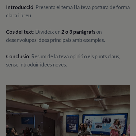
Introducció
: Presenta el tema i la teva postura de forma
clara i breu
Cos del text
: Divideix en
2 o 3 paràgrafs
on
desenvolupes idees principals amb exemples.
Conclusió
: Resum de la teva opinió o els punts claus,
sense introduir idees noves.