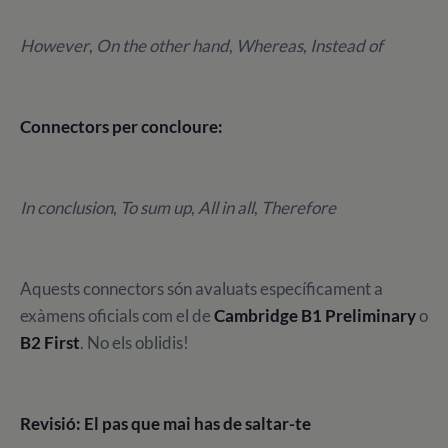
However
,
On the other hand
,
Whereas
,
Instead of
Connectors per concloure:
In conclusion
,
To sum up
,
All in all
,
Therefore
Aquests connectors són avaluats específicament a
exàmens oficials com el de
Cambridge B1 Preliminary
o
B2 First
. No els oblidis!
Revisió: El pas que mai has de saltar-te