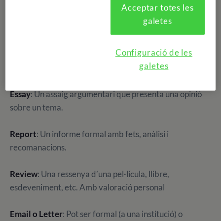
Acceptar totes les
galetes
Abans de llençar-te a escriure, assegura’t de
comprendre bé el tipus de text
que t’està demanant.
Configuració de les
Cada format té les seves pròpies normes, to i estructura:
galetes
Essay
: Un assaig argumentari que presenta una opinió
sobre un tema.
Report
: Un informe formal amb fets, anàlisi i
recomanacions.
Review
: Una ressenya d’una pel·lícula, llibre,
esdeveniment, etc. Amb valoració personal
Email o Letter
: Pot ser formal (a una institució) o