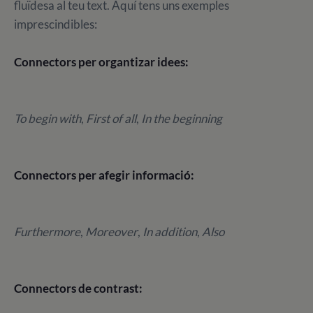
fluïdesa al teu text. Aquí tens uns exemples
imprescindibles:
Connectors per organtizar idees:
To begin with
,
First of all
,
In the beginning
Connectors per afegir informació:
Furthermore
,
Moreover
,
In addition
,
Also
Connectors de contrast: