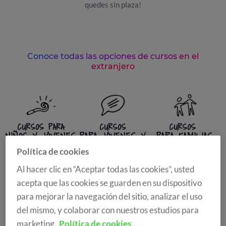
quedes sin plaza!
Conoce todas las opciones de cursos en el
extranjero
CURSOS PARA
CURSOS
CURSOS
NIÑOS Y JÓVENES
PARA JÓVENES Y
PARA FAMILIAS
ADULTOS
Política de cookies
Al hacer clic en “Aceptar todas las cookies”, usted
acepta que las cookies se guarden en su dispositivo
para mejorar la navegación del sitio, analizar el uso
AÑO O TRIMESTRE
del mismo, y colaborar con nuestros estudios para
ACADÉMICO
marketing.
Política de cookies