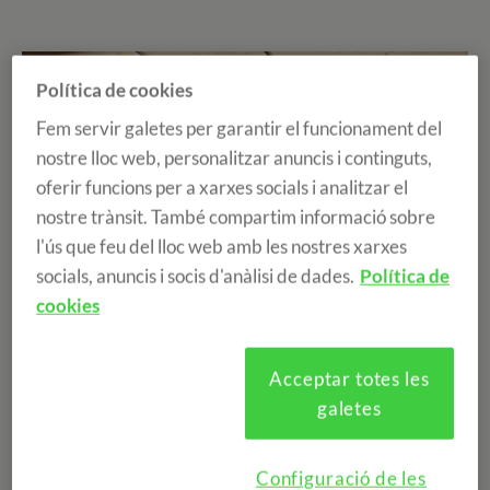
Política de cookies
Fem servir galetes per garantir el funcionament del
nostre lloc web, personalitzar anuncis i continguts,
oferir funcions per a xarxes socials i analitzar el
nostre trànsit. També compartim informació sobre
l'ús que feu del lloc web amb les nostres xarxes
socials, anuncis i socis d'anàlisi de dades.
Política de
cookies
Acceptar totes les
galetes
El passat dissabte 28 de maig vam fer la reunió final dels
Cursos a l'estranger 2022 a
Finca de Tamarit
. La
Configuració de les