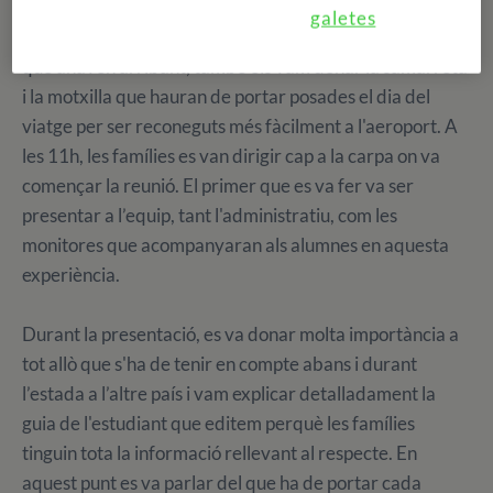
jornada va començar a les 10:30h amb l’entrega de
galetes
documentació als alumnes apuntats enguany a mesura
que anaven arribant, també els vam donar la samarreta
i la motxilla que hauran de portar posades el dia del
viatge per ser reconeguts més fàcilment a l'aeroport. A
les 11h, les famílies es van dirigir cap a la carpa on va
començar la reunió. El primer que es va fer va ser
presentar a l’equip, tant l'administratiu, com les
monitores que acompanyaran als alumnes en aquesta
experiència.
Durant la presentació, es va donar molta importància a
tot allò que s'ha de tenir en compte abans i durant
l’estada a l’altre país i vam explicar detalladament la
guia de l'estudiant que editem perquè les famílies
tinguin tota la informació rellevant al respecte. En
aquest punt es va parlar del que ha de portar cada