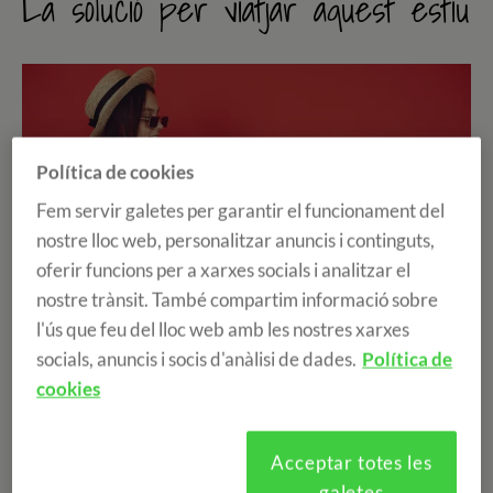
La solució per viatjar aquest estiu
Política de cookies
Fem servir galetes per garantir el funcionament del
nostre lloc web, personalitzar anuncis i continguts,
oferir funcions per a xarxes socials i analitzar el
nostre trànsit. També compartim informació sobre
l'ús que feu del lloc web amb les nostres xarxes
socials, anuncis i socis d'anàlisi de dades.
Política de
cookies
Un cop més, estem al dia de totes les novetats sobre la
situació europea actual per a poder viatjar. És per
Acceptar totes les
aquest motiu, que us volem informar sobre una nova
galetes