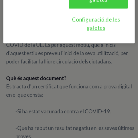
decisió presa pel Parlament Europeu, des d'avui, ens
permetrà viatjar per la Unió Europea de forma segura.
Configuració de les
galetes
El passat 20 de maig, la Comissió del Parlament Europeu
va aprovar el Reglament que regula el Certificat Digital
COVID de la UE. És per aquest motiu, que a inicis
d'aquest estiu es preveu l'inici de la seva utilització, per
poder facilitar la lliure circulació dels ciutadans.
Què és aquest document?
Es tracta d'un certificat que funciona com a prova digital
en el que consta:
-Si ha estat vacunada contra el COVID-19.
-Que ha rebut un resultat negatiu en les seves últimes
proves.