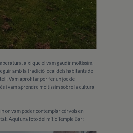
mperatura, així que el vam gaudir moltíssim.
guir amb la tradició local dels habitants de
stell. Vam aprofitar per fer un joc de
ès i vam aprendre moltíssim sobre la cultura
ín on vam poder contemplar cèrvols en
iutat. Aquí una foto del mític Temple Bar: