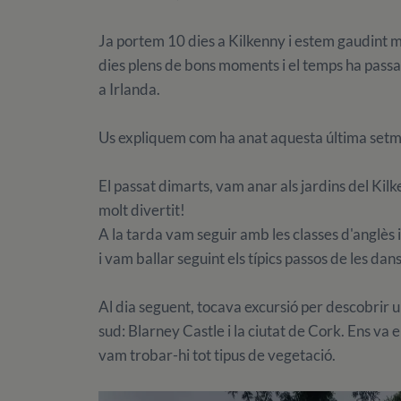
Ja portem 10 dies a Kilkenny i estem gaudint m
dies plens de bons moments i el temps ha passa
a Irlanda.
Us expliquem com ha anat aquesta última set
El passat dimarts, vam anar als jardins del Kilke
molt divertit!
A la tarda vam seguir amb les classes d'anglès i a
i vam ballar seguint els típics passos de les dan
Al dia seguent, tocava excursió per descobrir u
sud: Blarney Castle i la ciutat de Cork. Ens va e
vam trobar-hi tot tipus de vegetació.