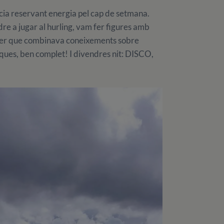
cia reservant energia pel cap de setmana.
re a jugar al hurling, vam fer figures amb
ller que combinava coneixements sobre
iques, ben complet! I divendres nit: DISCO,