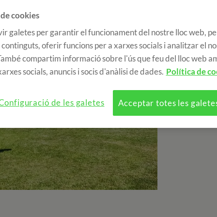
 de cookies
ir galetes per garantir el funcionament del nostre lloc web, pe
 continguts, oferir funcions per a xarxes socials i analitzar el n
 També compartim informació sobre l'ús que feu del lloc web a
arxes socials, anuncis i socis d'anàlisi de dades.
Política de co
Configuració de les galetes
Acceptar totes les galete