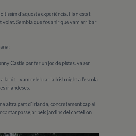
oltíssim d'aquesta experiència. Han estat
t volat. Sembla que fos ahir que vam arribar
mana:
nny Castle per fer un joc de pistes, va ser
 la nit... vam celebrar la Irish night a l'escola
ses irlandeses.
na altra part d'Irlanda, concretament cap al
ncantar passejar pels jardins del castell on