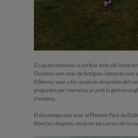
El cap de setmana va arribar amb sol i bona te
Dissabte vam anar de botigues i després vam se
Kilkenny: anar a fer un pícnic als jardins del ca
preguntes per interacturar amb la gent en angl
irlandesa.
El diumenge vam anar al Phoenix Park de Dubl
llibertat i després, recórrer els carrers de la c