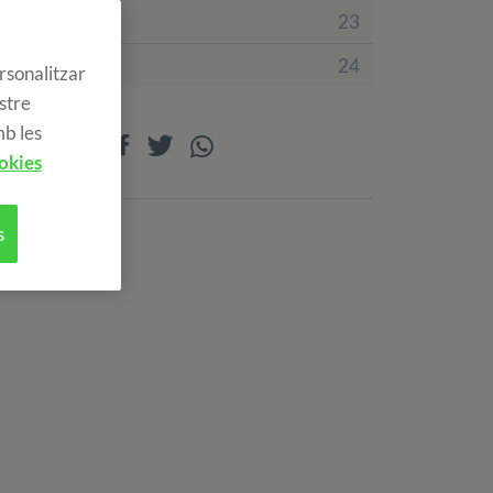
Irlanda
23
Regne Unit
24
rsonalitzar
ostre
mb les
Compartir
okies
s