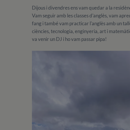
Dijous i divendres ens vam quedar a la residèn
Vam seguir amb les classes d'anglès, vam apred
fang i també vam practicar l'anglès amb un ta
ciències, tecnologia, enginyeria, art i matemàt
va venir un DJ i ho vam passar pipa!