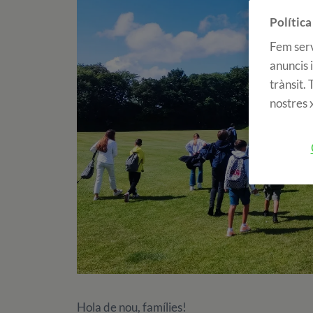
Política
Fem serv
anuncis i
trànsit.
nostres x
Hola de nou, famílies!