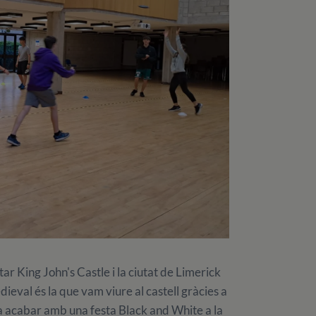
tar King John's Castle i la ciutat de Limerick
ieval és la que vam viure al castell gràcies a
a va acabar amb una festa Black and White a la