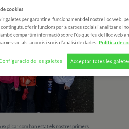
 de cookies
ir galetes per garantir el funcionament del nostre lloc web, pe
 continguts, oferir funcions per a xarxes socials i analitzar el n
 També compartim informació sobre l'ús que feu del lloc web a
arxes socials, anuncis i socis d'anàlisi de dades.
Política de co
Configuració de les galetes
Acceptar totes les galete
m explicar com han estat els nostres primers