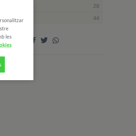
Irlanda
28
Regne Unit
44
rsonalitzar
ostre
mb les
Compartir
okies
s