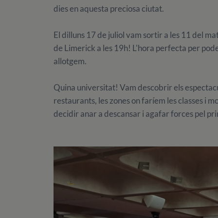
dies en aquesta preciosa ciutat.
El dilluns 17 de juliol vam sortir a les 11 del m
de Limerick a les 19h! L'hora perfecta per pode
allotgem.
Quina universitat! Vam descobrir els espectacula
restaurants, les zones on faríem les classes i mo
decidir anar a descansar i agafar forces pel pri