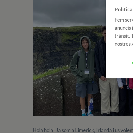
Política
Fem serv
anuncis i
trànsit.
nostres x
Hola hola! Ja som a Limerick, Irlanda i us vole