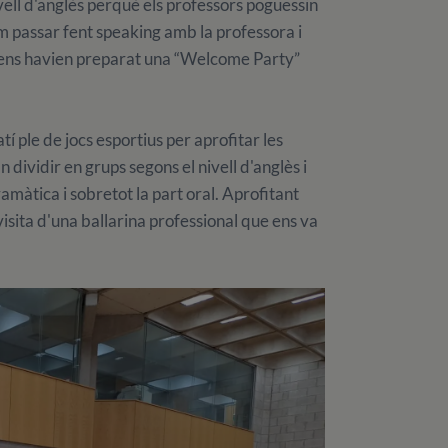
ivell d'anglès perquè els professors poguessin
vam passar fent speaking amb la professora i
, ens havien preparat una “Welcome Party”
í ple de jocs esportius per aprofitar les
an dividir en grups segons el nivell d'anglès i
amàtica i sobretot la part oral. Aprofitant
visita d'una ballarina professional que ens va