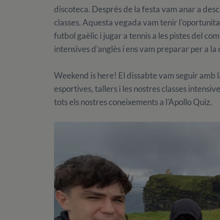
discoteca. Després de la festa vam anar a desc
classes. Aquesta vegada vam tenir l'oportunita
futbol gaèlic i jugar a tennis a les pistes del co
intensives d'anglès i ens vam preparar per a la 
Weekend is here! El dissabte vam seguir amb la
esportives, tallers i les nostres classes intens
tots els nostres coneixements a l'Apollo Quiz.