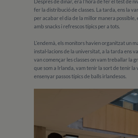
Després de dinar, era l'hora de fer el test de n
fer la distribució de classes. La tarda, ens la 
per acabar el dia de la millor manera possible
amb snacks i refrescos típics per a tots.
L'endemà, els monitors havien organitzat un mat
instal·lacions de la universitat, a la tarda ens v
van començar les classes on vam treballar la gr
que som a Irlanda, vam tenir la sort de tenir la 
ensenyar passos típics de balls irlandesos.