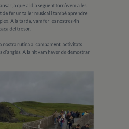
ansar ja que al dia següent tornàvem a les
t de fer un taller musical i també aprendre
mplex. A la tarda, vam fer les nostres 4h
caça del tresor.
 nostra rutina al campament, activitats
ives d'anglès. A la nit vam haver de demostrar