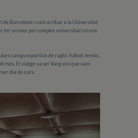
atí de Barcelona i vam arribar a la Universitat
r fer un tour pel complex universitari on ens
rs camps esportius de rugbi, futbol, ​​tennis,
lt més. El viatge va ser llarg així que vam
mer dia de curs.