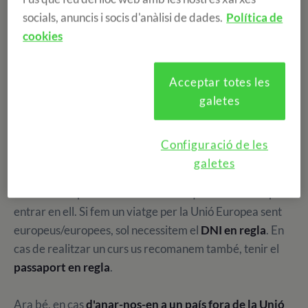
bé que ens ho passarem, les ganes de conèixer el nostre
socials, anuncis i socis d'anàlisi de dades.
Política de
destí i viure noves aventures, però també, apareixen
cookies
aquells nervis a la panxa i el famós estrès de saber que
hi ha una conta enrere i hem de començar a organitzar-
nos ràpidament, i a vegades no sabem per on començar.
Acceptar totes les
galetes
És per això que, avui us portem 5 trucs a tenir en compte
quan viatgem.
Configuració de les
galetes
1.
En cas d'anar-nos-en a un país estranger, és important
conèixer el tipus de
documentació
que necessitem per
entrar en ell. Si fem un viatge per la Unió Europea sent
europeus/europees, sol necessitem el
DNI en regla
. En
cas de realitzar un curs us recomanem també, tenir el
passaport en regla
.
Ara bé, en cas
d'anar-nos-en a un país fora de la Unió