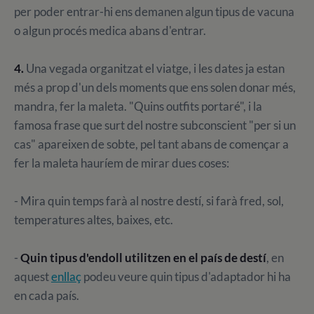
per poder entrar-hi ens demanen algun tipus de vacuna
o algun procés medica abans d'entrar.
4.
Una vegada organitzat el viatge, i les dates ja estan
més a prop d'un dels moments que ens solen donar més,
mandra, fer la maleta. "Quins outfits portaré", i la
famosa frase que surt del nostre subconscient "per si un
cas" apareixen de sobte, pel tant abans de començar a
fer la maleta hauríem de mirar dues coses:
- Mira quin temps farà al nostre destí, si farà fred, sol,
temperatures altes, baixes, etc.
-
Quin tipus d'endoll utilitzen en el país de destí
, en
aquest
enllaç
podeu veure quin tipus d'adaptador hi ha
en cada país.