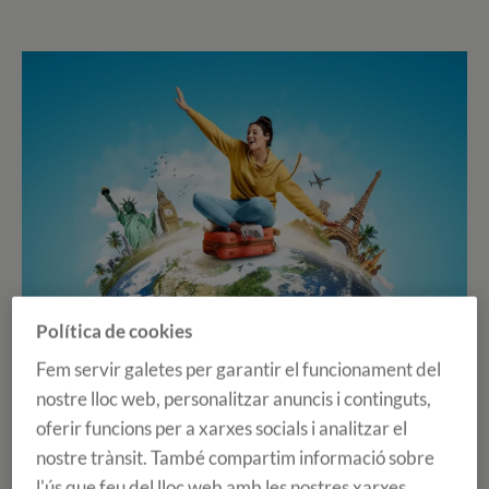
Política de cookies
En molt poc temps tindrem l'estiu sota els peus, i quina
Fem servir galetes per garantir el funcionament del
millor manera de gaudir-lo que amb un viatge en
nostre lloc web, personalitzar anuncis i continguts,
família, amb amics, amb la parella o simplement sols. En
oferir funcions per a xarxes socials i analitzar el
el moment en els que ens plantegem un viatge, comença
nostre trànsit. També compartim informació sobre
a sorgir-nos moltíssimes emocions, l'alegria de saber el
l'ús que feu del lloc web amb les nostres xarxes