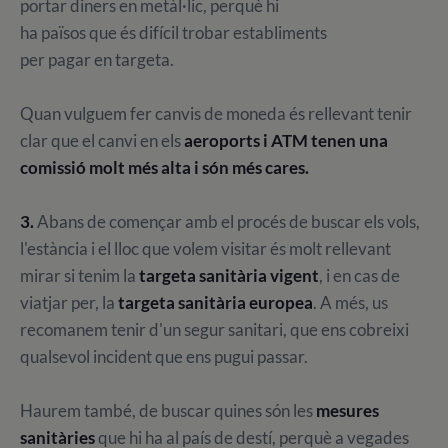
portar diners en metàl·lic, perquè hi
ha països que és difícil trobar establiments
per pagar en targeta.
Quan vulguem fer canvis de moneda és rellevant tenir
clar que el canvi en els
aeroports i ATM tenen una
comissió molt més alta i són més cares.
3.
Abans de començar amb el procés de buscar els vols,
l'estància i el lloc que volem visitar és molt rellevant
mirar si tenim la
targeta sanitària vigent
, i en cas de
viatjar per, la
targeta sanitària europea
. A més, us
recomanem tenir d'un segur sanitari, que ens cobreixi
qualsevol incident que ens pugui passar.
Haurem també, de buscar quines són les
mesures
sanitàries
que hi ha al país de destí, perquè a vegades