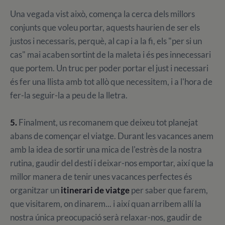
Una vegada vist això, comença la cerca dels millors
conjunts que voleu portar, aquests haurien de ser els
justos i necessaris, perquè, al cap i a la fi, els "per si un
cas" mai acaben sortint de la maleta i és pes innecessari
que portem. Un truc per poder portar el just i necessari
és fer una llista amb tot allò que necessitem, i a l'hora de
fer-la seguir-la a peu de la lletra.
5.
Finalment, us recomanem que deixeu tot planejat
abans de començar el viatge. Durant les vacances anem
amb la idea de sortir una mica de l'estrès de la nostra
rutina, gaudir del destí i deixar-nos emportar, així que la
millor manera de tenir unes vacances perfectes és
organitzar un
itinerari de viatge
per saber que farem,
que visitarem, on dinarem... i així quan arribem allí la
nostra única preocupació serà relaxar-nos, gaudir de