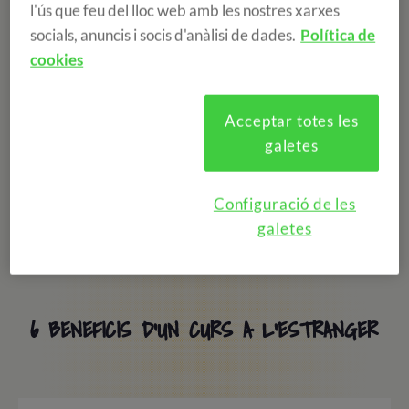
l'ús que feu del lloc web amb les nostres xarxes
Viure una experiència en anglès, o en qualsevol altre idioma
socials, anuncis i socis d'anàlisi de dades.
Política de
diferent al nadiu, pot ser una aventura increíble... i molt més si
cookies
es viu en un alter país!
Acceptar totes les
Conèixer a gent nova que ràpidament es convertiran en amics
per sempre, descobrir un nou país i la seva cultura, millorar el
galetes
teu nivell de l'idioma local...són molts els beneficis de realizar
un curs d'idiomes a l'estranger. A continuació, els sis més
Configuració de les
destacats:
galetes
6 BENEFICIS D'UN CURS A L'ESTRANGER