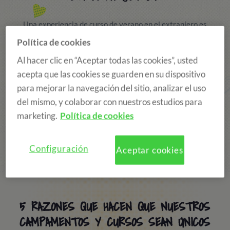
Una experiencia de curso de verano en el extranjero es
una experiencia única: un idioma que aprender,
Política de cookies
descubrir la cultura del lugar, amigos por hacer y
Al hacer clic en “Aceptar todas las cookies”, usted
cientos de recuerdos que llevarte a casa.
acepta que las cookies se guarden en su dispositivo
para mejorar la navegación del sitio, analizar el uso
Los cursos de idiomas en el extranjero que ofrecemos
del mismo, y colaborar con nuestros estudios para
garantizan una completa integración en el nuevo país
marketing.
Política de cookies
gracias al equipo y organización profesional de Where
&What, que asegura cualquier exigencia de alumnos y
familias
Configuración
Aceptar cookies
5 RAZONES QUE HACEN QUE NUESTROS
CAMPAMENTOS Y CURSOS SEAN ÚNICOS