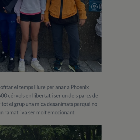
itar el temps lliure per anar a Phoenix
 cérvols en llibertat i ser un dels parcs de
tar tot el grup una mica desanimats perquè no
n ramat i va ser molt emocionant.