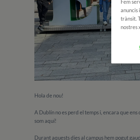
Fem serv
anuncis i
trànsit.
nostres x
Hola de nou!
A Dublín no es perd el temps i, encara que ens 
som aquí!
Durant aquests dies al campus hem pogut gaudir 