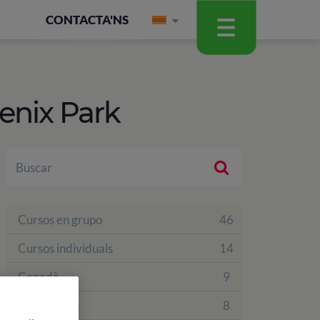
CONTACTA'NS
enix Park
Cursos en grupo
46
Cursos individuals
14
Canadà
9
Estats Units
8