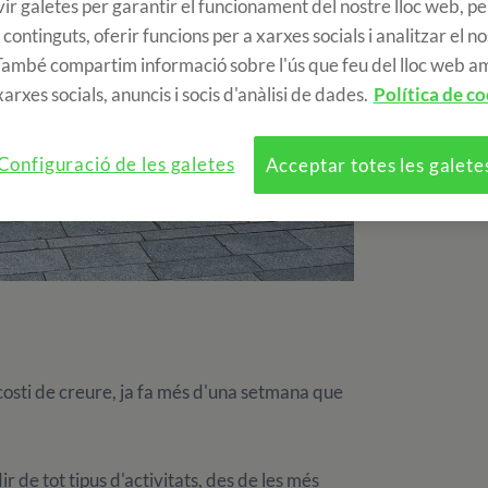
ir galetes per garantir el funcionament del nostre lloc web, pe
 continguts, oferir funcions per a xarxes socials i analitzar el n
 També compartim informació sobre l'ús que feu del lloc web a
arxes socials, anuncis i socis d'anàlisi de dades.
Política de co
Configuració de les galetes
Acceptar totes les galete
costi de creure, ja fa més d'una setmana que
de tot tipus d'activitats, des de les més