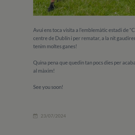
Avui ens toca visita a l'emblemàtic estadi de “
centre de Dublín i per rematar, a la nit gaudir
tenim moltes ganes!
Quina pena que quedin tan pocs dies per acab
al màxim!
See you soon!
23/07/2024