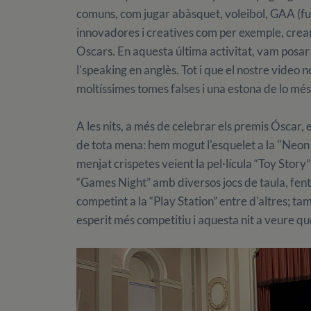
comuns, com jugar abàsquet, voleibol, GAA (fut
innovadores i creatives com per exemple, crear
Oscars. En aquesta última activitat, vam posar 
l'speaking en anglès. Tot i que el nostre vide
moltíssimes tomes falses i una estona de lo més
A les nits, a més de celebrar els premis Óscar, 
de tota mena: hem mogut l'esquelet a la "Neon pa
menjat crispetes veient la pel·lícula “Toy Story”
“Games Night” amb diversos jocs de taula, fent k
competint a la “Play Station” entre d'altres; tam
esperit més competitiu i aquesta nit a veure qu