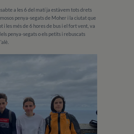
ssabte a les 6 del matí ja estàvem tots drets
 famosos penya-segats de Moher i la ciutat que
i les més de 6 hores de bus i el fort vent, va
els penya-segats o els petits i rebuscats
'alè.