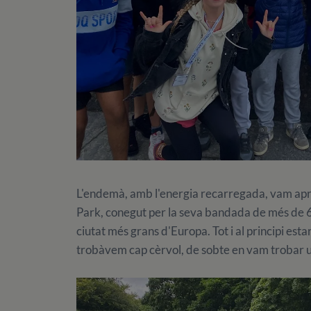
L'endemà, amb l'energia recarregada, vam aprof
Park, conegut per la seva bandada de més de 600
ciutat més grans d'Europa. Tot i al principi es
trobàvem cap cèrvol, de sobte en vam trobar u