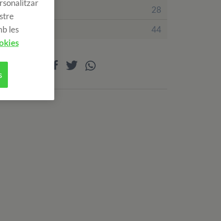
rsonalitzar
Irlanda
28
ostre
Regne Unit
44
mb les
okies
Compartir
s