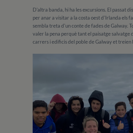
D'altra banda, hi ha les excursions. El passat di
per anar a visitar a la costa oest d'Irlanda els
sembla treta d'un conte de fades de Galway. Tot 
valer la pena perquè tant el paisatge salvatge d
carrers i edificis del poble de Galway et treien l