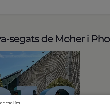
ya-segats de Moher i Pho
 de cookies