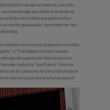
bol Gaèlic) o atrapa la bandera, a les més
 un curtmetratge per celebrar la nit de els
en pràctica els artistes que portem dins i
o no va resultar guanyador, vam emportar-nos
 divertida.
els monitors ens han anat preparant activitats
rty" i l'"Irish Night; ens hem relaxat i
; hem gaudit jugant a tot tipus de jocs a la
araoke, ballant al “Just Dance” i fins i tot
bé la nit de casino ens ha tret a tots el nostre
e ens ofereix el quiz que ens han preparat!