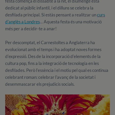
festa comença el dissabte a la nit, el diumenge està
dedicat al públic infantil, i el dilluns se celebra la
desfilada principal. Si estàs pensant a realitzar un
curs
d'anglès a Londres
... Aquesta festa és una motivació
més per a decidir-te a anar!
Per descomptat, el Carnestoltes a Anglaterra ha
evolucionat amb el temps i ha adoptat noves formes
d'expressió. Des de la incorporació d'elements de la
cultura pop, fins a la integració de tecnologia en les
desfilades. Però l'essència i el motiu pel qual es continua
celebrant roman: celebrar l'avanç de la societat i
desemmascarar els prejudicis socials.