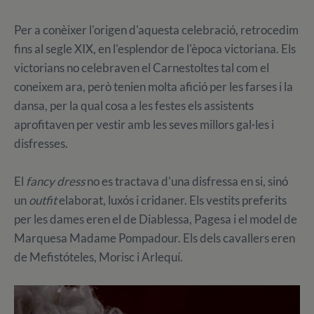
Per a conèixer l'origen d'aquesta celebració, retrocedim
fins al segle XIX, en l'esplendor de l'època victoriana. Els
victorians no celebraven el Carnestoltes tal com el
coneixem ara, però tenien molta afició per les farses i la
dansa, per la qual cosa a les festes els assistents
aprofitaven per vestir amb les seves millors gal·les i
disfresses.
El
fancy dress
no es tractava d'una disfressa en si, sinó
un
outfit
elaborat, luxós i cridaner. Els vestits preferits
per les dames eren el de Diablessa, Pagesa i el model de
Marquesa Madame Pompadour. Els dels cavallers eren
de Mefistóteles, Morisc i Arlequí.