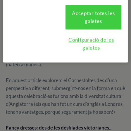
Acceptar totes les
El carnestoltes és una festivitat acolorida i plena de vida
galetes
que se celebra en diferents parts del món, on la
imaginació s'apodera dels ciutadans per a transformar-
Configuració de les
se, encara que sigui durant unes hores, en altres
galetes
persones o personatges. Encara que comparteixen el
mateix concepte, no en tots els països es festeja de la
mateixa manera.
En aquest article explorem el Carnestoltes des d'una
perspectiva diferent, submergint-nos en la forma en què
aquesta celebració es fusiona amb la diversitat cultural
d'Anglaterra (els que han fet un curs d'anglès a Londres,
tenen avantatges, perquè segurament ja ho saben!)
Fancy dresses: des de les desfilades victorianes...