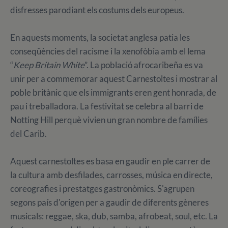
disfresses parodiant els costums dels europeus.
En aquests moments, la societat anglesa patia les
conseqüències del racisme i la xenofòbia amb el lema
“
Keep Britain White
”. La població afrocaribeña es va
unir per a commemorar aquest Carnestoltes i mostrar al
poble britànic que els immigrants eren gent honrada, de
pau i treballadora. La festivitat se celebra al barri de
Notting Hill perquè vivien un gran nombre de famílies
del Carib.
Aquest carnestoltes es basa en gaudir en ple carrer de
la cultura amb desfilades, carrosses, música en directe,
coreografies i prestatges gastronòmics. S'agrupen
segons país d'origen per a gaudir de diferents gèneres
musicals: reggae, ska, dub, samba, afrobeat, soul, etc. La