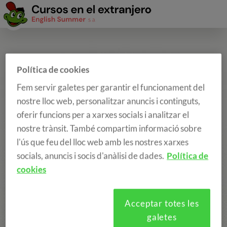
Consulta aquí las condiciones de las
Política de cookies
inscripciones online
Fem servir galetes per garantir el funcionament del
nostre lloc web, personalitzar anuncis i continguts,
oferir funcions per a xarxes socials i analitzar el
nostre trànsit. També compartim informació sobre
Los
Programas
son estancias de corta duración en períodos
l'ús que feu del lloc web amb les nostres xarxes
de verano.
socials, anuncis i socis d'anàlisi de dades.
Política de
cookies
Los
cursos académicos
son los programas de larga
duración como un trimestre o año académico.
Acceptar totes les
galetes