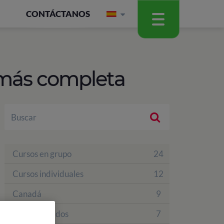
CONTÁCTANOS
a más completa
Cursos en grupo
24
Cursos individuales
12
Canadá
9
Estados Unidos
7