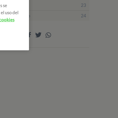
Irlanda
23
s se
el uso del
Reino Unido
24
 cookies
Compartir