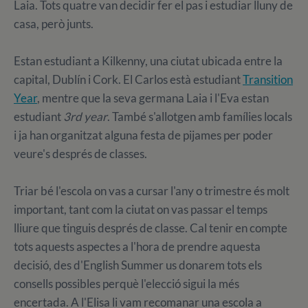
Laia. Tots quatre van decidir fer el pas i estudiar lluny de
casa, però junts.
Estan estudiant a Kilkenny, una ciutat ubicada entre la
capital, Dublín i Cork. El Carlos està estudiant
Transition
Year
, mentre que la seva germana Laia i l'Eva estan
estudiant
3rd year
. També s'allotgen amb famílies locals
i ja han organitzat alguna festa de pijames per poder
veure's després de classes.
Triar bé l'escola on vas a cursar l'any o trimestre és molt
important, tant com la ciutat on vas passar el temps
lliure que tinguis després de classe. Cal tenir en compte
tots aquests aspectes a l'hora de prendre aquesta
decisió, des d'English Summer us donarem tots els
consells possibles perquè l'elecció sigui la més
encertada. A l'Elisa li vam recomanar una escola a