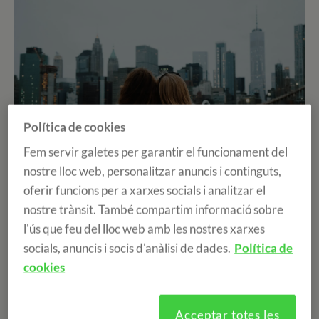
Política de cookies
Fem servir galetes per garantir el funcionament del
nostre lloc web, personalitzar anuncis i continguts,
oferir funcions per a xarxes socials i analitzar el
nostre trànsit. També compartim informació sobre
Ja ens acostem al final del 2024, és aquesta època en
l'ús que feu del lloc web amb les nostres xarxes
què comencem a fer recompte del que ens ha succeït
socials, anuncis i socis d'anàlisi de dades.
Política de
durant l'any i comencem a visualitzar el 2025 i quins
cookies
projectes vam realitzar.
Acceptar totes les
Però no tots estem acabant una etapa, els nostres