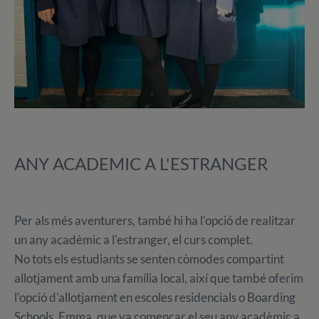
ANY ACADEMIC A L'ESTRANGER
Per als més aventurers, també hi ha l'opció de realitzar
un any acadèmic a l'estranger, el curs complet.
No tots els estudiants se senten còmodes compartint
allotjament amb una família local, així que també oferim
l'opció d'allotjament en escoles residencials o Boarding
Schools. Emma, que va començar el seu any acadèmic a