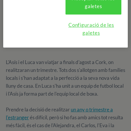
galetes
alumnes de trimestre i any acadèmic acaben de
començar la seva aventura a l'estranger!
Configuració de les
galetes
TRIMESTRE A IRLANDA
L'Asís i el Luca van viatjar a finals d'agost a Cork, on
realitzaran un trimestre. Tots dos s'allotgen amb famílies
locals i s'han adaptat a la perfecció a la seva nova vida
lluny de casa. En Luca s'ha unit a un equip de futbol local
i l'Asís ja forma part de l'equip local de boxa.
Prendre la decisió de realitzar
un any o trimestre a
l'estranger
és difícil, però si ho fas amb amics tot resulta
més fàcil, és el cas de l'Alejandra, el Carlos, l'Eva i la