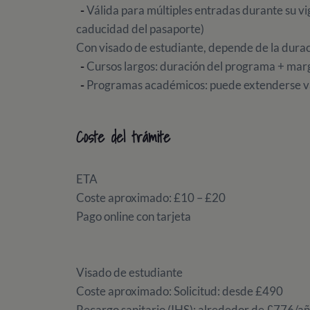
-
Válida para múltiples entradas durante su v
caducidad del pasaporte)
Con visado de estudiante, depende de la durac
-
Cursos largos: duración del programa + mar
-
Programas académicos: puede extenderse va
Coste del trámite
ETA
Coste aproximado: £10 – £20
Pago online con tarjeta
Visado de estudiante
Coste aproximado: Solicitud: desde £490
Recargo sanitario (IHS): alrededor de £776/a