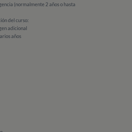
igencia (normalmente 2 años o hasta
ión del curso:
gen adicional
rios años
ño