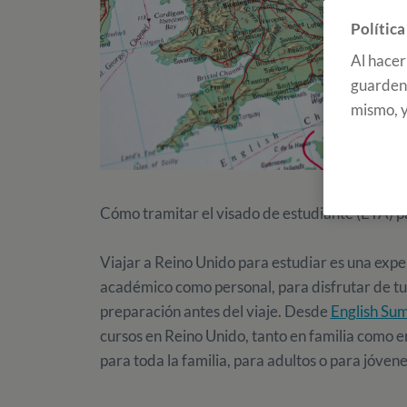
Política
Al hacer
guarden 
mismo, y
Cómo tramitar el visado de estudiante (ETA) p
Viajar a Reino Unido para estudiar es una expe
académico como personal, para disfrutar de tu
preparación antes del viaje. Desde
English Su
cursos en Reino Unido, tanto en familia como e
para toda la familia, para adultos o para jóvene