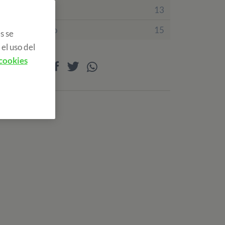
Irlanda
13
Reino Unido
15
s se
el uso del
 cookies
Compartir