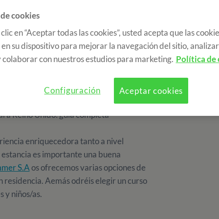
 de cookies
 clic en “Aceptar todas las cookies”, usted acepta que las cookie
en su dispositivo para mejorar la navegación del sitio, analizar 
 colaborar con nuestros estudios para marketing.
Política de
Configuración
Aceptar cookies
ara Reino Unido: guía completa
riencia enriquecedora tanto a nivel
 estancia es importante una buena
mmer S.A
os ofrecemos varias opciones de
n residencia. Aemás odréis elegir un curso
s y niños/as.