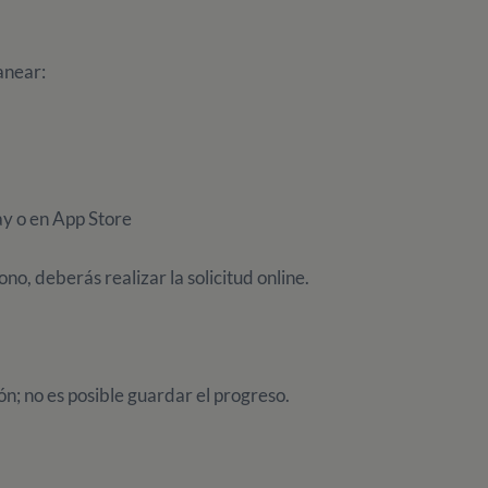
anear:
y o en App Store
ono, deberás realizar la solicitud online.
ón; no es posible guardar el progreso.