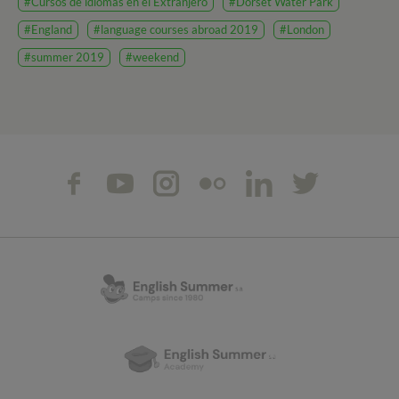
#Cursos de idiomas en el Extranjero
#Dorset Water Park
#England
#language courses abroad 2019
#London
#summer 2019
#weekend