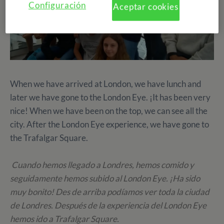
Configuración
Aceptar cookies
When we have arrived at London, we have lunch and
later we have gone to the London Eye. ¡It has been very
nice! When we have been on the top, we can see all the
city. After the London Eye experience, we have gone to
the Trafalgar Square.
Cuando hemos llegado a Londres, hemos comido y
seguidamente hemos subido al London Eye. ¡Ha sido
muy bonito! Des de arriba podíamos ver toda la ciudad
de Londres. Después de la experiencia del London Eye
hemos ido a Trafalgar Square.