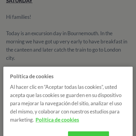
SATURDAY
Hi families!
Today is an excursion day in Bournemouth. In the
morning we have got up very early to have breakfast in
the canteen and later catch the train to go to London
city.
Hoy es el día de excursión. Por la mañana nos hemos
Política de cookies
levantado muy pronto para ir a desayunar en la cantina
Al hacer clic en “Aceptar todas las cookies”, usted
y después coger el tren para ir a Londres.
acepta que las cookies se guarden en su dispositivo
para mejorar la navegación del sitio, analizar el uso
del mismo, y colaborar con nuestros estudios para
marketing.
Política de cookies