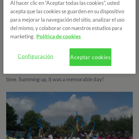
Al hacer clic en “Aceptar todas las cookies”, usted
fantastic day. We played a game called "capture the
acepta que las cookies se guarden en su dispositivo
flag", so we had to work in teams and communicate each
para mejorar la navegación del sitio, analizar el uso
other to got the objetive. After that, we made an
del mismo, y colaborar con nuestros estudios para
"Assault course", that consisted in running, crawling,
marketing.
Política de cookies
jumping, climbing and balancing during a cross country
race, and also envolved team building activities that
incorporated communication, trust and empathy. We
Configuración
Aceptar cookies
were divided in two new teams, and the objective was
that all the team finished the course with the better
time. Summing up, it was a memorable day!