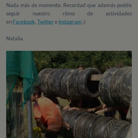
Nada más de momento. Recordad que además podéis
seguir nuestro ritmo de actividades
en
Facebook
,
Twitter
e
Instagram
:)
Natalia.