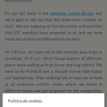
Hello everyone,
It’s our last week in the
language course abroad
and
we’re glad to tell you that this experience couldn’t be
nicer. We are enjoying all the excursions and activities
that ATC monitors have prepared to us, and we have
made lots of new and different friends here.
At 7.45 a.m. we have met in the common area to go to
breakfast. At 9 a.m. three Group leaders of different
places were waiting us to go to our morning activity. We
went to do Paintball and a Assault course with Italian
and Spanish kids. After walking half an hour, we arrived
at an enormous activity center where we mixed in
different teams and got prepared for the competition.
First of all the staff explained us the rules of the game,
Política de cookies
and later we started playing and enjoying of this