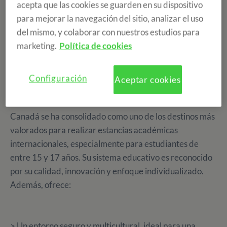
acepta que las cookies se guarden en su dispositivo
para mejorar la navegación del sitio, analizar el uso
del mismo, y colaborar con nuestros estudios para
marketing.
Política de cookies
¿Por qué elegir Canadá?
Configuración
Aceptar cookies
Canadá se ha consolidado como uno de los destinos más
valorados para realizar estancias académicas
internacionales, especialmente para estudiantes de
entre 15 y 17 años. Su sistema educativo es reconocido
por su calidad, innovación y enfoque individualizado.
Además, ofrece:
> Un entorno seguro y multicultural, ideal para una