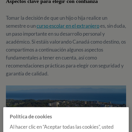
Aspectos clave para elegir con confianza
Tomar la decisión de que un hijo o hija realice un
semestre o un
curso escolar en el extranjero
es, sin duda,
un paso importante en su desarrollo personal y
académico. Si estáis valorando Canadá como destino, os
compartimos a continuación algunos aspectos
fundamentales a tener en cuenta, así como
recomendaciones prácticas para elegir con seguridad y
garantía de calidad.
Política de cookies
Al hacer clic en “Aceptar todas las cookies”, usted