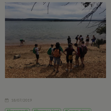
18/07/2019
#Bournemouth
#Brownsea Island
#Courses abroad