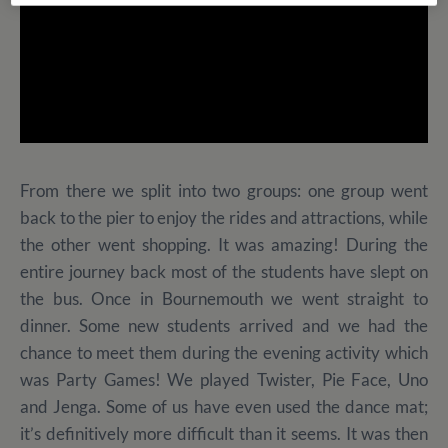
From there we split into two groups: one group went
back to the pier to enjoy the rides and attractions, while
the other went shopping. It was amazing! During the
entire journey back most of the students have slept on
the bus. Once in Bournemouth we went straight to
dinner. Some new students arrived and we had the
chance to meet them during the evening activity which
was Party Games! We played Twister, Pie Face, Uno
and Jenga. Some of us have even used the dance mat;
it’s definitively more difficult than it seems. It was then