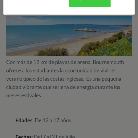
BOURNEMOUTH
Con más de 12 km de playas de arena, Bournemouth
ofrece a los estudiantes la oportunidad de vivir el
verano típico de las costas inglesas. Es una pequeña
ciudad vibrante que se llena de energía durante los
meses estivales.
Edades:
De 12 a 17 años
Fechas:
Del 7 al 21 de julio