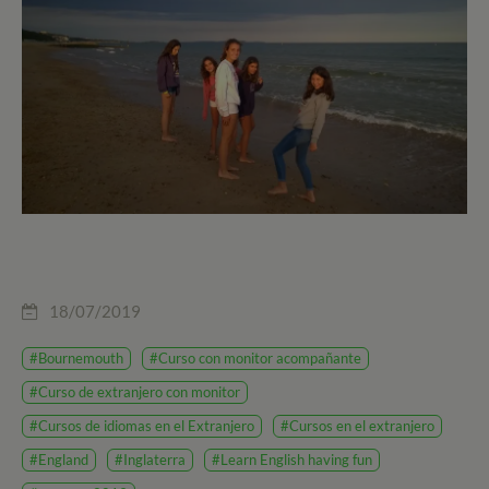
18/07/2019
#Bournemouth
#Curso con monitor acompañante
#Curso de extranjero con monitor
#Cursos de idiomas en el Extranjero
#Cursos en el extranjero
#England
#Inglaterra
#Learn English having fun