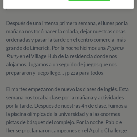
parar de hacer cosas increíbles!
Después de una intensa primera semana, el lunes por la
mañana nos tocó hacer la colada, dejar nuestras cosas
ordenadas y pasar la tarde en el centro comercial más
grande de Limerick. Por la noche hicimos una
Pyjama
Party
en el Village Hub de la residencia donde nos
alojamos. Jugamos a un seguido de juegos que nos
prepararon y luego llegó… ¡pizza para todos!
El martes empezaron de nuevo las clases de inglés. Esta
semana nos tocaba clase por la mañana y actividades
por la tarde. Después de nuestras 4h de clase, fuimos a
la piscina olímpica de la universidad y a las enormes
pistas de básquet del complejo. Por la noche, Pablo e
Iker se proclamaron campeones en el Apollo Challenge