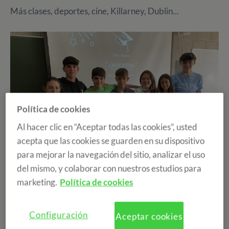
Más clases, deportes, cine, Killarney, Dublin...
Política de cookies
Al hacer clic en “Aceptar todas las cookies”, usted
acepta que las cookies se guarden en su dispositivo
para mejorar la navegación del sitio, analizar el uso
del mismo, y colaborar con nuestros estudios para
marketing.
Política de cookies
Que rápido pasa el tiempo y qué bien lo estamos
Configuración
Aceptar cookies
pasando en Limerick. ¡Esta última semana ha sido un no