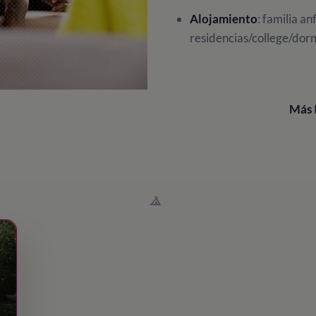
Alojamiento
: familia an
residencias/college/dor
Más 