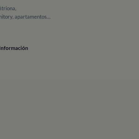
fitriona,
mitory, apartamentos…
Información