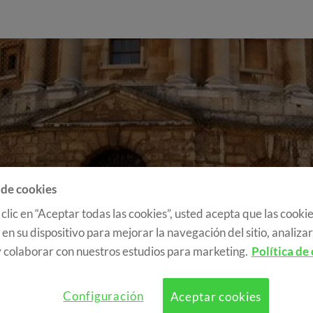
 de cookies
 clic en “Aceptar todas las cookies”, usted acepta que las cookie
>
Cursos
>
Jóvenes y Adultos
en su dispositivo para mejorar la navegación del sitio, analizar 
 EL EXTRANJEROS PARA
 colaborar con nuestros estudios para marketing.
Política de
ADULTOS
Configuración
Aceptar cookies