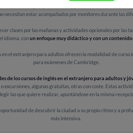
omas en el extranjero para adultos y jóvenes van destinados a
m
no necesitan estar acompañados por monitores durante las dif
ecer clases por las mañanas y actividades opcionales por las ta
el idioma, con
un enfoque muy didáctico y con un contenido 
s en el extranjero para adultos ofrecen la modalidad de curso 
para exámenes de Cambridge.
es de los cursos de inglés en el extranjero para adultos y j
o excursiones, algunas gratuitas, otras con coste. Estas activi
egir las que quiere realizar, apuntándose en la misma recepció
 oportunidad de descubrir la ciudad a su propio ritmo y a prof
más intensiva.