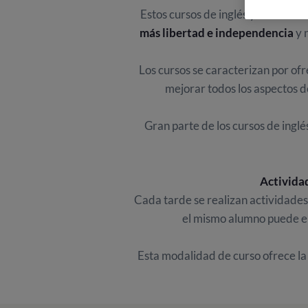
Estos cursos de inglés y otros idi
más libertad e independencia
y 
Los cursos se caracterizan por ofr
mejorar todos los aspectos d
Gran parte de los cursos de inglé
Actividad
Cada tarde se realizan actividades 
el mismo alumno puede el
Esta modalidad de curso ofrece la