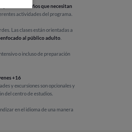
ayores de 16 años que necesitan
erentes actividades del programa.
rdes. Las clases están orientadas a
enfocado al público adulto
.
intensivo o incluso de preparación
óvenes +16
dades y excursiones son opcionales y
n del centro de estudios.
undizar en el idioma de una manera