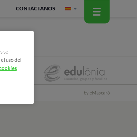
CONTÁCTANOS
s se
el uso del
 cookies
by
eMascaró