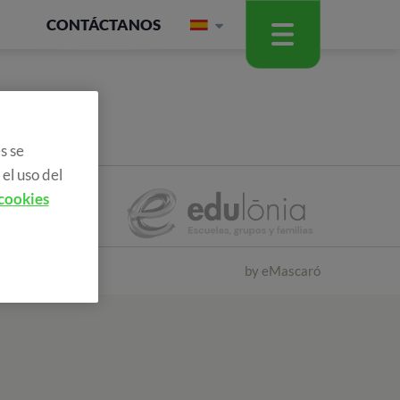
CONTÁCTANOS
s se
el uso del
 cookies
by
eMascaró