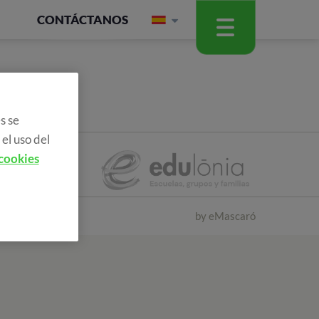
CONTÁCTANOS
s se
el uso del
 cookies
by
eMascaró