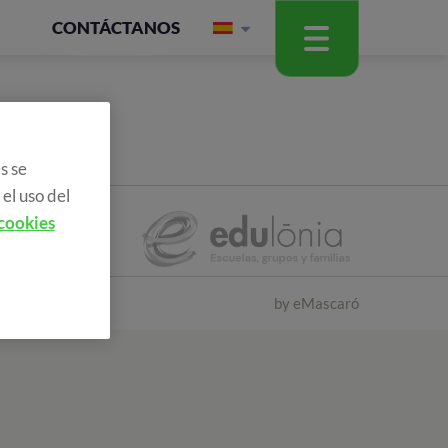
CONTÁCTANOS
s se
el uso del
 cookies
by
eMascaró