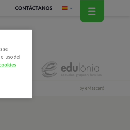
CONTÁCTANOS
s se
el uso del
 cookies
by
eMascaró