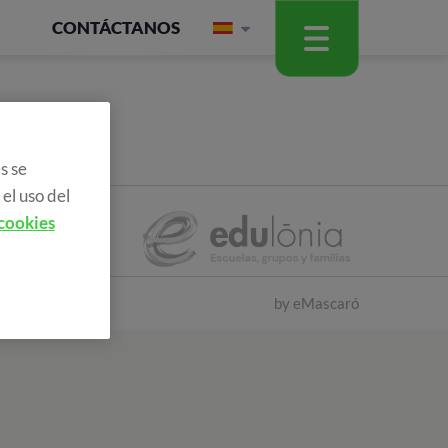
CONTÁCTANOS
s se
el uso del
 cookies
by
eMascaró