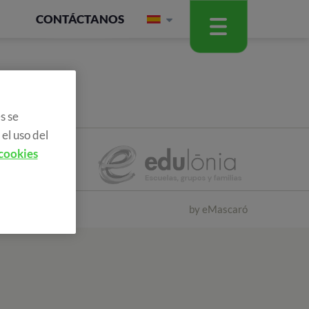
CONTÁCTANOS
s se
el uso del
 cookies
by
eMascaró