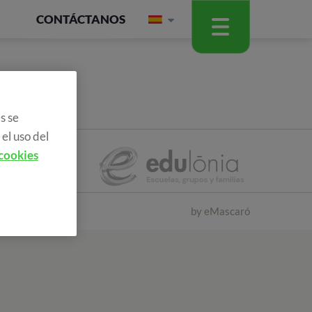
CONTÁCTANOS
s se
el uso del
 cookies
by
eMascaró