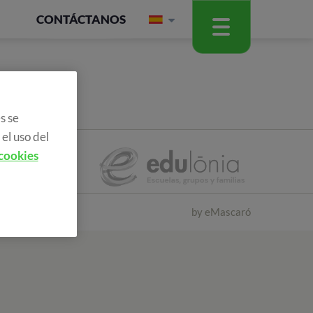
CONTÁCTANOS
s se
el uso del
 cookies
by
eMascaró