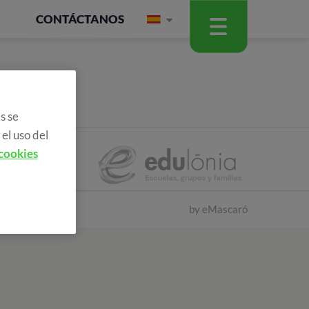
CONTÁCTANOS
s se
el uso del
 cookies
by
eMascaró