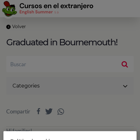
Volver
Graduated in Bournemouth!
Categories
Compartir
Hi families!