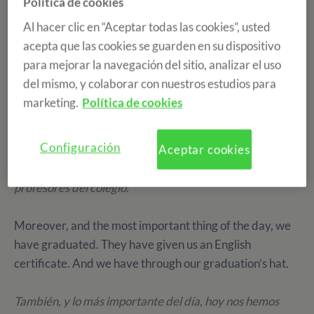
Política de cookies
Today has been our last English class at the school and
Al hacer clic en “Aceptar todas las cookies”, usted
we have presented our projects about the earth and the
acepta que las cookies se guarden en su dispositivo
pollution. All of us have done it very well! The winner has
para mejorar la navegación del sitio, analizar el uso
received a prize.
del mismo, y colaborar con nuestros estudios para
marketing.
Política de cookies
Hoy ha sido nuestra última clase de inglés en el colegio y
hemos presentado nuestros proyectos sobre la tierra y
Configuración
Aceptar cookies
la contaminación. ¡Todos lo hemos hecho genial! El
grupo ganador ha recibido un regalo por parte de los
profesores del colegio.
Moreover, and the most important thing of the day, we
have graduated. They have given us an English
certificate. And we have through our graduation’s hat.
También, y lo más importante del día, hoy nos hemos