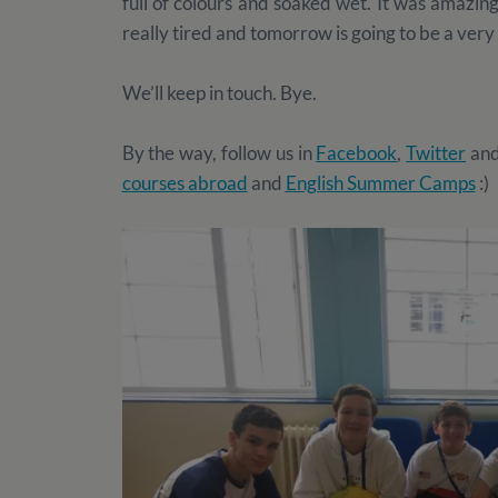
full of colours and soaked wet. It was amazi
really tired and tomorrow is going to be a very 
We’ll keep in touch. Bye.
By the way, follow us in
Facebook
,
Twitter
an
courses abroad
and
English Summer Camps
:)