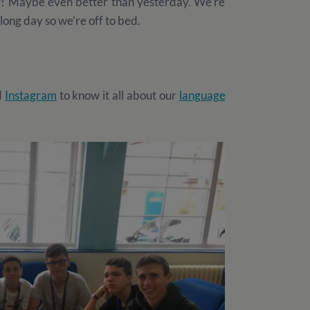
ng! Maybe even better than yesterday. We’re
long day so we’re off to bed.
d
Instagram
to know it all about our
language