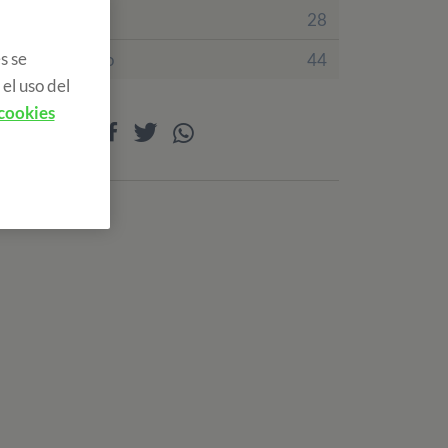
Irlanda
28
s se
Reino Unido
44
el uso del
 cookies
Compartir