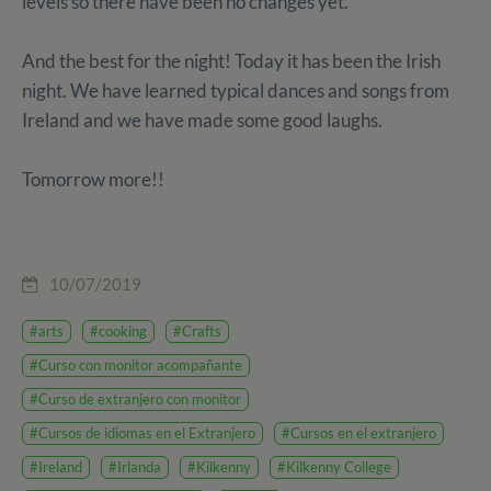
levels so there have been no changes yet.
And the best for the night! Today it has been the Irish
night. We have learned typical dances and songs from
Ireland and we have made some good laughs.
Tomorrow more!!
10/07/2019
#arts
#cooking
#Crafts
#Curso con monitor acompañante
#Curso de extranjero con monitor
#Cursos de idiomas en el Extranjero
#Cursos en el extranjero
#Ireland
#Irlanda
#Kilkenny
#Kilkenny College