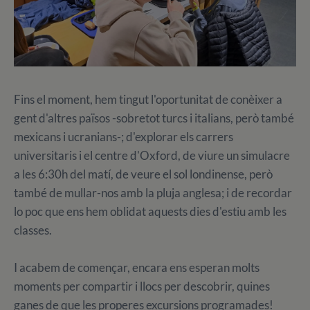
Fins el moment, hem tingut l'oportunitat de conèixer a
gent d'altres països -sobretot turcs i italians, però també
mexicans i ucranians-; d'explorar els carrers
universitaris i el centre d'Oxford, de viure un simulacre
a les 6:30h del matí, de veure el sol londinense, però
també de mullar-nos amb la pluja anglesa; i de recordar
lo poc que ens hem oblidat aquests dies d'estiu amb les
classes.
I acabem de començar, encara ens esperan molts
moments per compartir i llocs per descobrir, quines
ganes de que les properes excursions programades!