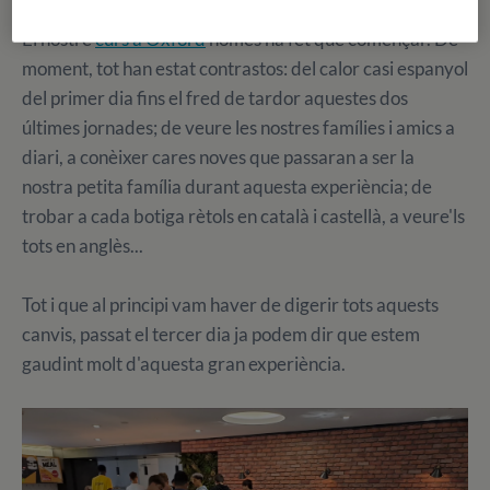
El nostre
curs a Oxford
només ha fet que començar. De
moment, tot han estat contrastos: del calor casi espanyol
del primer dia fins el fred de tardor aquestes dos
últimes jornades; de veure les nostres famílies i amics a
diari, a conèixer cares noves que passaran a ser la
nostra petita família durant aquesta experiència; de
trobar a cada botiga rètols en català i castellà, a veure'ls
tots en anglès...
Tot i que al principi vam haver de digerir tots aquests
canvis, passat el tercer dia ja podem dir que estem
gaudint molt d'aquesta gran experiència.